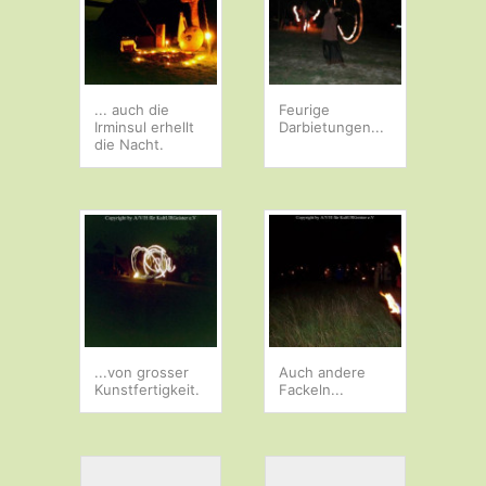
... auch die
Feurige
Irminsul erhellt
Darbietungen...
die Nacht.
...von grosser
Auch andere
Kunstfertigkeit.
Fackeln...