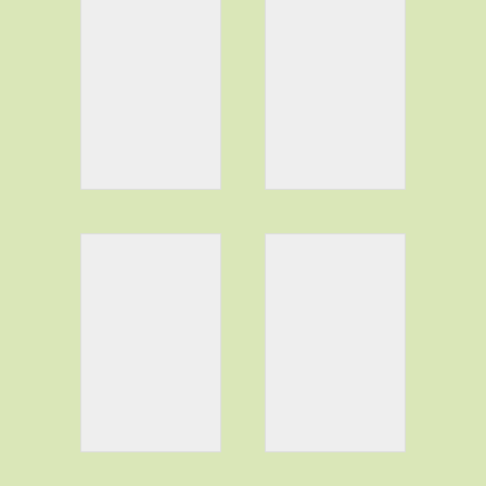
...erhellen die
...und den
Nacht...
magischen
Kreis..
...beim
Später, am
festlichen
Feuer...
Ritual.