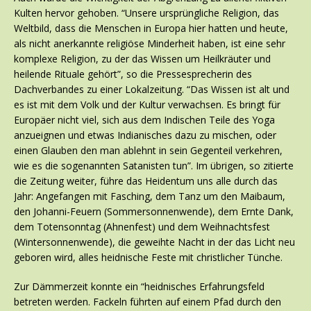
Kulten hervor gehoben. “Unsere ursprüngliche Religion, das
Weltbild, dass die Menschen in Europa hier hatten und heute,
als nicht anerkannte religiöse Minderheit haben, ist eine sehr
komplexe Religion, zu der das Wissen um Heilkräuter und
heilende Rituale gehört”, so die Pressesprecherin des
Dachverbandes zu einer Lokalzeitung. “Das Wissen ist alt und
es ist mit dem Volk und der Kultur verwachsen. Es bringt für
Europäer nicht viel, sich aus dem Indischen Teile des Yoga
anzueignen und etwas Indianisches dazu zu mischen, oder
einen Glauben den man ablehnt in sein Gegenteil verkehren,
wie es die sogenannten Satanisten tun”. Im übrigen, so zitierte
die Zeitung weiter, führe das Heidentum uns alle durch das
Jahr: Angefangen mit Fasching, dem Tanz um den Maibaum,
den Johanni-Feuern (Sommersonnenwende), dem Ernte Dank,
dem Totensonntag (Ahnenfest) und dem Weihnachtsfest
(Wintersonnenwende), die geweihte Nacht in der das Licht neu
geboren wird, alles heidnische Feste mit christlicher Tünche.
Zur Dämmerzeit konnte ein “heidnisches Erfahrungsfeld
betreten werden. Fackeln führten auf einem Pfad durch den