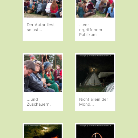
Der Autor liest
...vor
selbst...
ergriffenem
Publikum
...und
Nicht allein der
Zuschauern.
Mond...