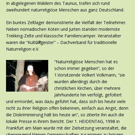
In abgelegenen Wäldern des Taunus, trafen sich rund
zweihundert naturreligiöse Menschen aus ganz Deutschland.
Ein buntes Zeltlager demonstrierte die Vielfalt der Teilnehmer.
Neben nomadischen Koten und Jurten standen modernste
Trekking-Zelte und klassische Familiencamper. Veranstalter
waren die “Kult
UR
geister” – Dachverband für traditionelle
Naturreligion e.V.
“Naturreligiöse Menschen hat es
schon immer gegeben”, so der
1.Vorsitzende Volkert Volkmann, “sie
wurden allerdings durch die
christlichen Kirchen, über mehrere
Jahrhunderte hin verfolgt, gefoltert
und ermordet, was dazu geführt hat, dass sich bis heute viele
nicht zu ihrer Religion offen bekennen, einfach aus Angst, denn
die Diskriminierung hält bis heute an”, so zitierte ihn auch die
lokale Presse in ihrem Bericht. Der 1. HEIDENTAG, 1998 in
Frankfurt am Main wurde mit der Zielsetzung veranstaltet, die
überwiegend kleinen Gemeinschaften zusammen zu bringen,