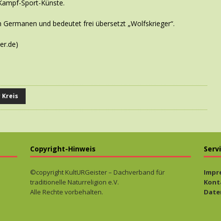
 Kampf-Sport-Künste.
Germanen und bedeutet frei übersetzt „Wolfskrieger“.
er.de)
 Kreis
Copyright-Hinweis
Serv
©copyright KultURGeister – Dachverband für
Impr
traditionelle Naturreligion e.V.
Kont
Alle Rechte vorbehalten.
Date