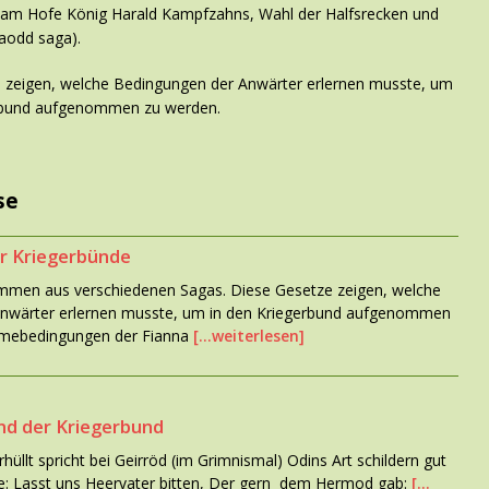
 am Hofe König Harald Kampfzahns, Wahl der Halfsrecken und
vaodd saga).
 zeigen, welche Bedingungen der Anwärter erlernen musste, um
erbund aufgenommen zu werden.
se
r Kriegerbünde
mmen aus verschiedenen Sagas. Diese Gesetze zeigen, welche
nwärter erlernen musste, um in den Kriegerbund aufgenommen
hmebedingungen der Fianna
[…weiterlesen]
nd der Kriegerbund
rhüllt spricht bei Geirröd (im Grimnismal) Odins Art schildern gut
se: Lasst uns Heervater bitten, Der gern dem Hermod gab:
[…