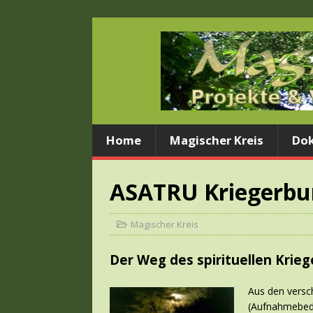
Home
Magischer Kreis
Dok
ASATRU Kriegerbu
Magischer Kreis
Der Weg des spirituellen Krie
Aus den versc
(Aufnahmebedi