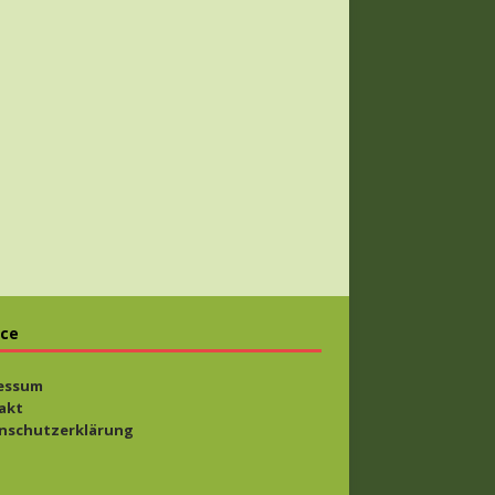
ice
essum
akt
nschutzerklärung