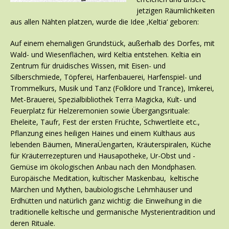
jetzigen Räumlichkeiten
aus allen Nähten platzen, wurde die Idee ‚Keltia‘ geboren:
Auf einem ehemaligen Grundstück, außerhalb des Dorfes, mit
Wald- und Wiesenflächen, wird Keltia entstehen. Keltia ein
Zentrum für druidisches Wissen, mit Eisen- und
Silberschmiede, Töpferei, Harfenbauerei, Harfenspiel- und
Trommelkurs, Musik und Tanz (Folklore und Trance), Imkerei,
Met-Brauerei, Spezialbibliothek Terra Magicka, Kult- und
Feuerplatz für Helzeremonien sowie Übergangsrituale:
Eheleite, Taufr, Fest der ersten Früchte, Schwertleite etc.,
Pflanzung eines heiligen Haines und einem Kulthaus aus
lebenden Bäumen, MineraÜengarten, Kräuterspiralen, Küche
für Kräuterrezepturen und Hausapotheke, Ur-Obst und -
Gemüse im ökologischen Anbau nach den Mondphasen.
Europäische Meditation, kultischer Maskenbau, keltische
Märchen und Mythen, baubiologische Lehmhäuser und
Erdhütten und natürlich ganz wichtig: die Einweihung in die
traditionelle keltische und germanische Mysterientradition und
deren Rituale.