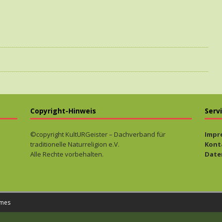
Copyright-Hinweis
Serv
©copyright KultURGeister – Dachverband für
Impr
traditionelle Naturreligion e.V.
Kont
Alle Rechte vorbehalten.
Date
mes