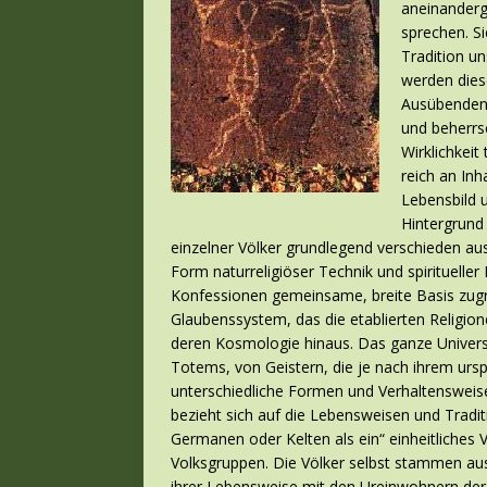
aneinanderg
sprechen. S
Tradition un
werden dies
Ausübenden 
und beherrs
Wirklichkeit 
reich an Inh
Lebensbild u
Hintergrund
einzelner Völker grundlegend verschieden a
Form naturreligiöser Technik und spiritueller
Konfessionen gemeinsame, breite Basis zugrun
Glaubenssystem, das die etablierten Religion
deren Kosmologie hinaus. Das ganze Univers
Totems, von Geistern, die je nach ihrem urs
unterschiedliche Formen und Verhaltensweis
bezieht sich auf die Lebensweisen und Tradit
Germanen oder Kelten als ein“ einheitliches V
Volksgruppen. Die Völker selbst stammen aus
ihrer Lebensweise mit den Ureinwohnern der 