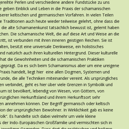
ereihte Perlen und verschiedene andere Fundstücke zu uns
ie geben Einblick und Leben in die Praxis der schamanischen
serer keltischen und germanischen Vorfahren. In vielen Teilen
e Traditionen auch heute wieder teilweise gelehrt, ohne dass die
die alte Schamanenkunst tatsächlich bewusst ist, gelernt haben
chen. Die schamanische Welt, die auf diese Art und Weise an die
tritt, ist verbunden mit ihren inneren geistigen Reichen. Sie ist
alten, besitzt eine universale Denkweise, ein holistisches
nd natürlich auch ihren kulturellen Hintergrund. Dieser kulturelle
 hat die Gewohnheiten und die schamanischen Praktiken
usgeprägt. Da es sich beim Schamanismus aber um eine ureigene
 Praxis handelt, liegt hier eine allen Dogmen, Systemen und
de, die alle Techniken miteinander vereint. Als ursprüngliches
en verbindet, geht es hier über viele Grenzen in Symbolik und
um ist bevölkert, lebendig von Wesen, von Göttern, von
prünglichen Herkunftsland und ihrem Herkunftsort sehr
en annehmen können. Der Begriff germanisch oder keltisch
ion der ursprünglichen Bewohner. In Wirklichkeit gab es keine
olk“. Es handelte sich dabei vielmehr um viele kleine
 der Indo-Europäischen Großfamilie und vermischten sich in
jeweiligen Gegenden. Dass dort die praktischen und heiligen