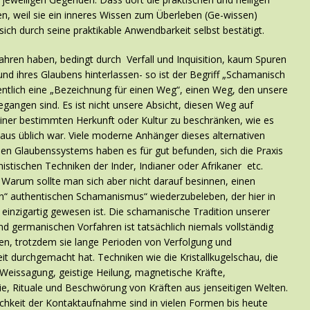
n, weil sie ein inneres Wissen zum Überleben (Ge-wissen)
) sich durch seine praktikable Anwendbarkeit selbst bestätigt.
ahren haben, bedingt durch Verfall und Inquisition, kaum Spuren
 und ihres Glaubens hinterlassen- so ist der Begriff „Schamanisch
gentlich eine „Bezeichnung für einen Weg“, einen Weg, den unsere
gangen sind. Es ist nicht unsere Absicht, diesen Weg auf
ner bestimmten Herkunft oder Kultur zu beschränken, wie es
haus üblich war. Viele moderne Anhänger dieses alternativen
ösen Glaubenssystems haben es für gut befunden, sich die Praxis
stischen Techniken der Inder, Indianer oder Afrikaner etc.
 Warum sollte man sich aber nicht darauf besinnen, einen
en“ authentischen Schamanismus“ wiederzubeleben, der hier in
 einzigartig gewesen ist. Die schamanische Tradition unserer
nd germanischen Vorfahren ist tatsächlich niemals vollständig
n, trotzdem sie lange Perioden von Verfolgung und
it durchgemacht hat. Techniken wie die Kristallkugelschau, die
Weissagung, geistige Heilung, magnetische Kräfte,
, Rituale und Beschwörung von Kräften aus jenseitigen Welten.
ichkeit der Kontaktaufnahme sind in vielen Formen bis heute