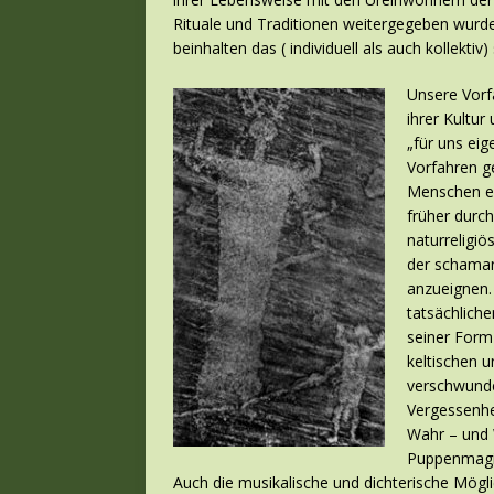
Rituale und Traditionen weitergegeben wurde
beinhalten das ( individuell als auch kollektiv
Unsere Vorf
ihrer Kultur
„für uns ei
Vorfahren ge
Menschen ei
früher durc
naturreligi
der schamani
anzueignen.
tatsächlich
seiner Form
keltischen u
verschwunde
Vergessenhe
Wahr – und 
Puppenmagie
Auch die musikalische und dichterische Mögl