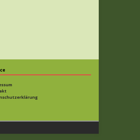
ice
essum
akt
nschutzerklärung