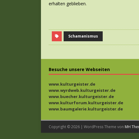
erhalten geblieben.
Schamanismus
Besuche unsere Webseiten
www.kulturgeister.de
www.wyrdweb.kulturgeister.de
www.buecher.kulturgeister.de
www.kulturforum.kulturgeister.de
www.baumgalerie.kulturgeister.de
Copyright © 2026 | WordPress Theme von
MH The